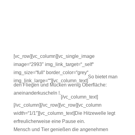
[vc_row][vc_column][vc_single_image
image=“2993″ img_link_target=“_self“
img_size=“full“ border_color=“grey“
So bietet man
img_link_large=““][vc_column_text]
den Fliegen und Mücken wenig Oberfläche:
aneinanderkuscheln !.
[/vc_column_text]
[/vc_column][/vc_row][vc_row][vc_column
width=“1/1″][vc_column_text]Die Hitzewelle legt
erfreulicherweise eine Pause ein.
Mensch und Tier genießen die angenehmen