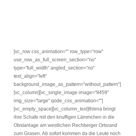
[vc_row css_animation=““ row_type=“row“
use_row_as_full_screen_section=“no“
type=“full_width“ angled_section=“no“
text_align=“left“
background_image_as_pattern=“without_pattern“]
[vc_column][vc_single_image image=“9459″
img_size=“large“ qode_css_animation=““]
[vc_empty_space][vc_column_text]Ihlena bringt
ihre Schafe mit den knuffigen Lämmchen in die
Obstanlage am westlichen Rechberger Ortsrand
zum Grasen. Ab sofort kommen da die Leute noch