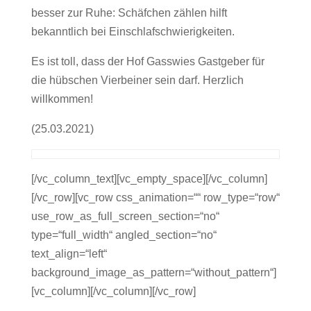
besser zur Ruhe: Schäfchen zählen hilft
bekanntlich bei Einschlafschwierigkeiten.
Es ist toll, dass der Hof Gasswies Gastgeber für
die hübschen Vierbeiner sein darf. Herzlich
willkommen!
(25.03.2021)
[/vc_column_text][vc_empty_space][/vc_column]
[/vc_row][vc_row css_animation=““ row_type=“row“
use_row_as_full_screen_section=“no“
type=“full_width“ angled_section=“no“
text_align=“left“
background_image_as_pattern=“without_pattern“]
[vc_column][/vc_column][/vc_row]