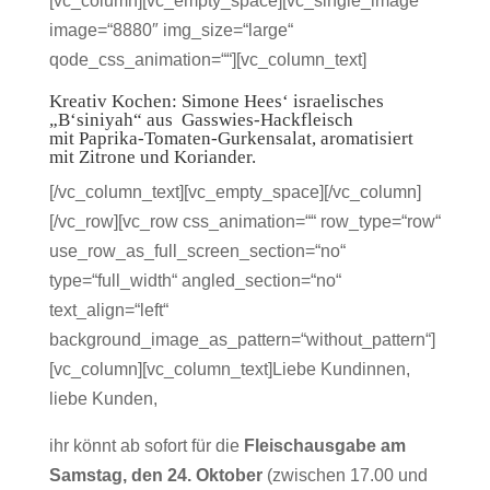
[vc_column][vc_empty_space][vc_single_image
image=“8880″ img_size=“large“
qode_css_animation=““][vc_column_text]
Kreativ Kochen: Simone Hees‘ israelisches
„B‘siniyah“ aus Gasswies-Hackfleisch
mit Paprika-Tomaten-Gurkensalat, aromatisiert
mit Zitrone und Koriander.
[/vc_column_text][vc_empty_space][/vc_column]
[/vc_row][vc_row css_animation=““ row_type=“row“
use_row_as_full_screen_section=“no“
type=“full_width“ angled_section=“no“
text_align=“left“
background_image_as_pattern=“without_pattern“]
[vc_column][vc_column_text]Liebe Kundinnen,
liebe Kunden,
ihr könnt ab sofort für die
Fleischausgabe am
Samstag, den 24. Oktober
(zwischen 17.00 und