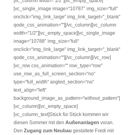
[vc_column width=“1/2″][vc_empty_space]
[vc_single_image image=“10787″ img_size=“full“
onclick=“img_link_large“ img_link_target=“_blank“
qode_css_animation=““][/vc_column][vc_column
width=“1/2″][vc_empty_space][vc_single_image
image=“10788″ img_size=“full“
onclick=“img_link_large“ img_link_target=“_blank“
qode_css_animation=““][/vc_column][/vc_row]
[vc_row css_animation=““ row_type=“row“
use_row_as_full_screen_section=“no“
type=“full_width“ angled_section=“no“
text_align=“left“
background_image_as_pattern=“without_pattern“]
[vc_column][vc_empty_space]
[vc_column_text]Stück für Stück kommen wir
diesen Sommer mit den
Außenanlagen
voran.
Den
Zugang zum Neubau
gestaltete Fredi mit