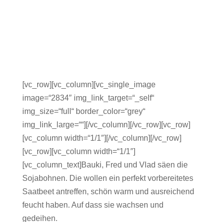
[vc_row][vc_column][vc_single_image
image=“2834″ img_link_target=“_self“
img_size=“full“ border_color=“grey“
img_link_large=““][/vc_column][/vc_row][vc_row]
[vc_column width=“1/1″][/vc_column][/vc_row]
[vc_row][vc_column width=“1/1″]
[vc_column_text]Bauki, Fred und Vlad säen die
Sojabohnen. Die wollen ein perfekt vorbereitetes
Saatbeet antreffen, schön warm und ausreichend
feucht haben. Auf dass sie wachsen und
gedeihen.