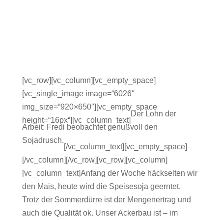
[vc_row][vc_column][vc_empty_space]
[vc_single_image image=“6026″
img_size=“920×650″][vc_empty_space
Der Lohn der
height=“16px“][vc_column_text]
Arbeit: Fredi beobachtet genußvoll den
Sojadrusch.
[/vc_column_text][vc_empty_space]
[/vc_column][/vc_row][vc_row][vc_column]
[vc_column_text]Anfang der Woche häckselten wir
den Mais, heute wird die Speisesoja geerntet.
Trotz der Sommerdürre ist der Mengenertrag und
auch die Qualität ok. Unser Ackerbau ist – im