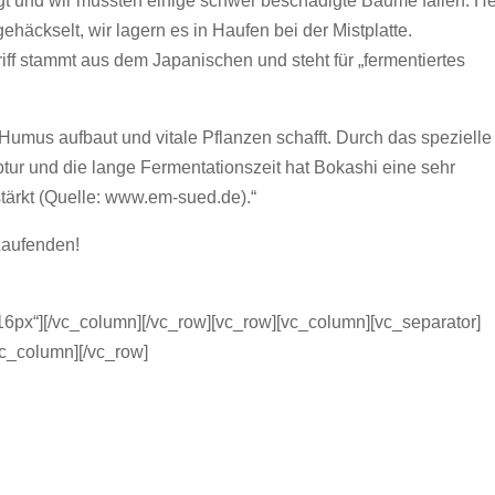
 und wir mussten einige schwer beschädigte Bäume fällen. H
äckselt, wir lagern es in Haufen bei der Mistplatte.
iff stammt aus dem Japanischen und steht für „fermentiertes
 Humus aufbaut und vitale Pflanzen schafft. Durch das spezielle
tur und die lange Fermentationszeit hat Bokashi eine sehr
stärkt (Quelle: www.em-sued.de).“
Laufenden!
6px“][/vc_column][/vc_row][vc_row][vc_column][vc_separator]
vc_column][/vc_row]