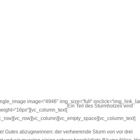
ngle_image image=“4946″ img_size=“full“ onclick=“img_link_la
Ein Teil des Sturmholzes wird
eight=“16px“][vc_column_text]
vc_row][vc_row][vc_column][vc_empty_space][vc_column_text]
el Gutes abzugewinnen: der verheerende Sturm von vor drei