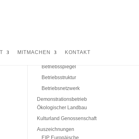
Unser Hof
Leitbild
Menschen und Tiere
T
MITMACHEN
KONTAKT
Daten und Fakten
Betriebsspiegel
Betriebsstruktur
Betriebsnetzwerk
Demonstrationsbetrieb
Ökologischer Landbau
Kulturland Genossenschaft
Auszeichnungen
EIP Europäische