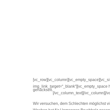
[vc_row][vc_column][vc_empty_space][vc_si
img_link_target=“_blank“][vc_empty_space h
gehäckselt.
[/vc_column_text][/vc_column][/
Wir versuchen, dem Schlechten möglichst vi