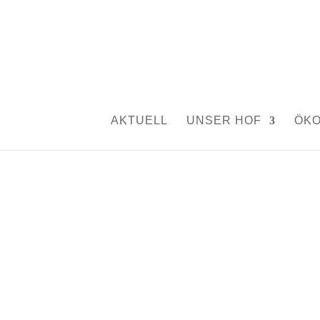
Sturmholz.
von
Silvia Rutschmann
|
Aug. 29, 2017
|
Aktuelles
AKTUELL
UNSER HOF
ÖK