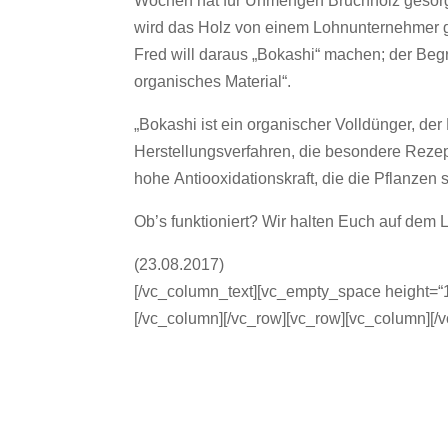
Wochen hat für Unmengen Bruchholz gesorgt
wird das Holz von einem Lohnunternehmer geh
Fred will daraus „Bokashi“ machen; der Begr
organisches Material“.
„Bokashi ist ein organischer Volldünger, der
Herstellungsverfahren, die besondere Rezep
hohe Antiooxidationskraft, die die Pflanzen 
Ob’s funktioniert? Wir halten Euch auf dem 
(23.08.2017)
[/vc_column_text][vc_empty_space height=“1
[/vc_column][/vc_row][vc_row][vc_column][/