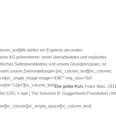
umn_text]Wir dürfen ein Ergebnis der ersten
ies KG präsentieren: unser überarbeitetes und ergänztes
ebliches Selbstverständnis und unsere Grundprinzipien, ist
iniert unsere Zielvorstellungen.[/vc_column_text][/vc_column]
ce][vc_single_image image=“4387″ img_size=“full“
eight=“12px“][vc_column_text]
Die gelbe Kuh.
Franz Marc, 1911
frei (UR). © bpk | The Solomon R. Guggenheim Foundation | Ar
_row][vc_column][vc_empty_space][vc_column_text]