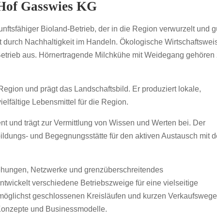
 Hof Gasswies KG
unftsfähiger Bioland-Betrieb, der in die Region verwurzelt und g
gt durch Nachhaltigkeit im Handeln. Ökologische Wirtschaftswei
 Betrieb aus. Hörnertragende Milchkühe mit Weidegang gehören 
 Region und prägt das Landschaftsbild. Er produziert lokale,
ielfältige Lebensmittel für die Region.
nt und trägt zur Vermittlung von Wissen und Werten bei. Der
bildungs- und Begegnungsstätte für den aktiven Austausch mit d
ziehungen, Netzwerke und grenzüberschreitendes
ickelt verschiedene Betriebszweige für eine vielseitige
möglichst geschlossenen Kreisläufen und kurzen Verkaufswege
e Konzepte und Businessmodelle.