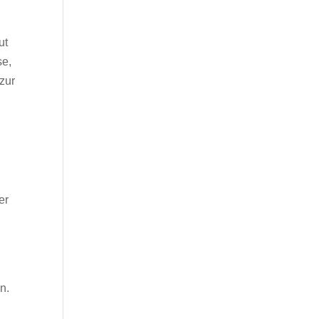
ut
se,
zur
er
n.