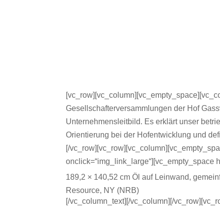
[vc_row][vc_column][vc_empty_space][vc_col
Gesellschafterversammlungen der Hof Gassw
Unternehmensleitbild. Es erklärt unser betri
Orientierung bei der Hofentwicklung und def
[/vc_row][vc_row][vc_column][vc_empty_spa
onclick=“img_link_large“][vc_empty_space h
189,2 × 140,52 cm Öl auf Leinwand, gemein
Resource, NY (NRB)
[/vc_column_text][/vc_column][/vc_row][vc