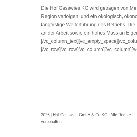
Die Hof Gasswies KG wird getragen von Mens
Region verfolgen, und ein ökologisch, ökon
langfristige Weiterführung des Betriebs. Di
an der Arbeit sowie ein hohes Mass an Eigen-
[/vc_column_text][vc_empty_space][/vc_colu
[/vc_row][vc_row][vc_column][/vc_column][/
2026 | Hof Gasswies GmbH & Co.KG | Alle Rechte
vorbehalten