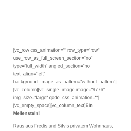
[vc_row css_animation=““ row_type=“row“
use_row_as_full_screen_section=“no“
type=“full_width“ angled_section=“no“
text_align=“left“
background_image_as_pattern=“without_pattern“]
[vc_column][vc_single_image image=“9776″
img_size=“large“ qode_css_animation=““]
[vc_empty_space][vc_column_text]
Ein
Meilenstein!
Raus aus Fredis und Silvis privatem Wohnhaus,