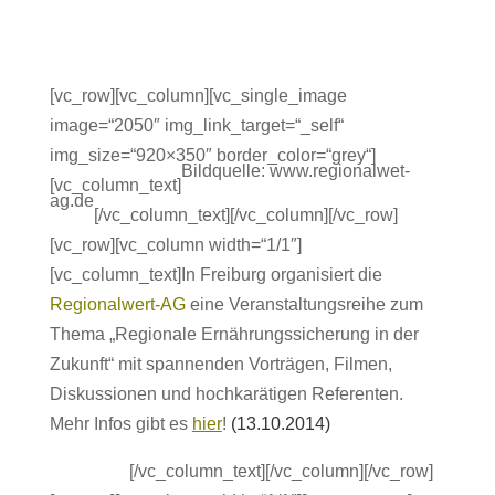
[vc_row][vc_column][vc_single_image
image=“2050″ img_link_target=“_self“
img_size=“920×350″ border_color=“grey“]
Bildquelle: www.regionalwet-
[vc_column_text]
ag.de
[/vc_column_text][/vc_column][/vc_row]
[vc_row][vc_column width=“1/1″]
[vc_column_text]In Freiburg organisiert die
Regionalwert-AG
eine Veranstaltungsreihe zum
Thema „Regionale Ernährungssicherung in der
Zukunft“ mit spannenden Vorträgen, Filmen,
Diskussionen und hochkarätigen Referenten.
Mehr Infos gibt es
hier
!
(13.10.2014)
jdasljfasdj
[/vc_column_text][/vc_column][/vc_row]