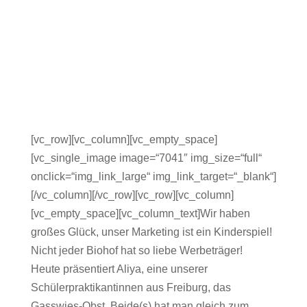
[vc_row][vc_column][vc_empty_space]
[vc_single_image image=“7041″ img_size=“full“
onclick=“img_link_large“ img_link_target=“_blank“]
[/vc_column][/vc_row][vc_row][vc_column]
[vc_empty_space][vc_column_text]Wir haben
großes Glück, unser Marketing ist ein Kinderspiel!
Nicht jeder Biohof hat so liebe Werbeträger!
Heute präsentiert Aliya, eine unserer
Schülerpraktikantinnen aus Freiburg, das
Gasswies-Obst. Beide(s) hat man gleich zum