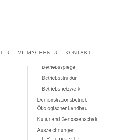
Unser Hof
Leitbild
Menschen und Tiere
T
MITMACHEN
KONTAKT
Daten und Fakten
Betriebsspiegel
Betriebsstruktur
Betriebsnetzwerk
Demonstrationsbetrieb
Ökologischer Landbau
Kulturland Genossenschaft
Auszeichnungen
EIP Europäische