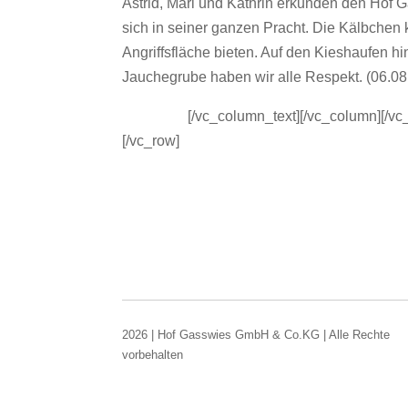
Astrid, Mari und Kathrin erkunden den Hof G
sich in seiner ganzen Pracht. Die Kälbchen
Angriffsfläche bieten. Auf den Kieshaufen hin
Jauchegrube haben wir alle Respekt. (06.08
jdasljfasdj
[/vc_column_text][/vc_column][/vc
[/vc_row]
2026 | Hof Gasswies GmbH & Co.KG | Alle Rechte
vorbehalten