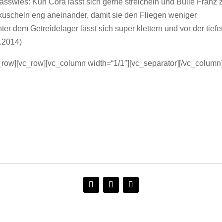
asswies: Kuh Cora lässt sich gerne streicheln und Bulle Franz z
 kuscheln eng aneinander, damit sie den Fliegen weniger
ter dem Getreidelager lässt sich super klettern und vor der tief
.2014)
_row][vc_row][vc_column width=“1/1″][vc_separator][/vc_column