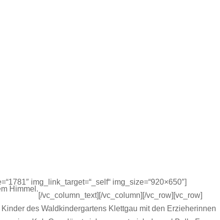
=“1781″ img_link_target=“_self“ img_size=“920×650″]
iem Himmel.
[/vc_column_text][/vc_column][/vc_row][vc_row]
 Kinder des Waldkindergartens Klettgau mit den Erzieherinnen