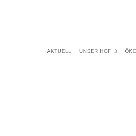
Waldkindergarten.
von
Silvia Rutschmann
|
Aug. 6, 2014
|
Aktuelles
AKTUELL
UNSER HOF
ÖK