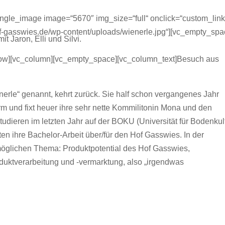
ngle_image image=“5670″ img_size=“full“ onclick=“custom_link
hof-gasswies.de/wp-content/uploads/wienerle.jpg“][vc_empty_sp
it Jaron, Elli und Silvi.
_row][vc_column][vc_empty_space][vc_column_text]Besuch aus
enerle“ genannt, kehrt zurück. Sie half schon vergangenes Jahr
urm und fixt heuer ihre sehr nette Kommilitonin Mona und den
tudieren im letzten Jahr auf der BOKU (Universität für Bodenkul
en ihre Bachelor-Arbeit über/für den Hof Gasswies. In der
glichen Thema: Produktpotential des Hof Gasswies,
roduktverarbeitung und -vermarktung, also „irgendwas