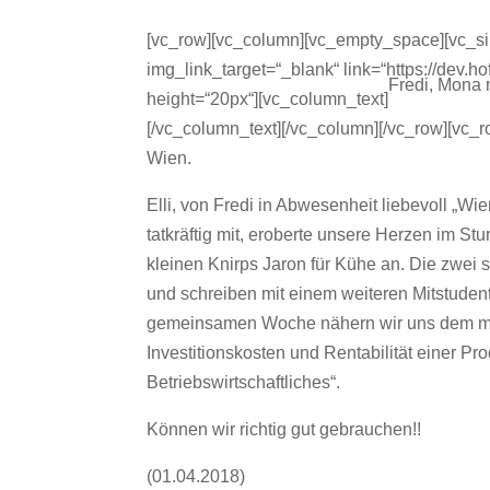
[vc_row][vc_column][vc_empty_space][vc_si
img_link_target=“_blank“ link=“https://dev.
Fredi, Mona m
height=“20px“][vc_column_text]
[/vc_column_text][/vc_column][/vc_row][vc
Wien.
Elli, von Fredi in Abwesenheit liebevoll „Wi
tatkräftig mit, eroberte unsere Herzen im St
kleinen Knirps Jaron für Kühe an. Die zwei s
und schreiben mit einem weiteren Mitstudent
gemeinsamen Woche nähern wir uns dem mö
Investitionskosten und Rentabilität einer P
Betriebswirtschaftliches“.
Können wir richtig gut gebrauchen!!
(01.04.2018)