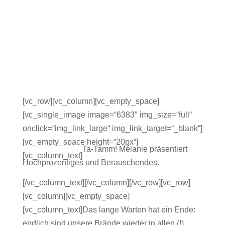
[vc_row][vc_column][vc_empty_space]
[vc_single_image image=“6383″ img_size=“full“
onclick=“img_link_large“ img_link_target=“_blank“]
[vc_empty_space height=“20px“]
Ta-Tamm! Mélanie präsentiert
[vc_column_text]
Hochprozentiges und Berauschendes.
[/vc_column_text][/vc_column][/vc_row][vc_row]
[vc_column][vc_empty_space]
[vc_column_text]Das lange Warten hat ein Ende:
endlich sind unsere Brände wieder in allen (!)