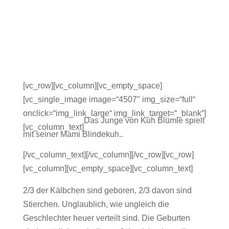
[vc_row][vc_column][vc_empty_space]
[vc_single_image image=“4507″ img_size=“full“
onclick=“img_link_large“ img_link_target=“_blank“]
Das Junge von Kuh Blümle spielt
[vc_column_text]
mit seiner Mami Blindekuh..
[/vc_column_text][/vc_column][/vc_row][vc_row]
[vc_column][vc_empty_space][vc_column_text]
2/3 der Kälbchen sind geboren, 2/3 davon sind
Stierchen. Unglaublich, wie ungleich die
Geschlechter heuer verteilt sind. Die Geburten