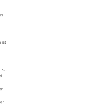
ss
 ist
ika,
ei
en.
n
ten