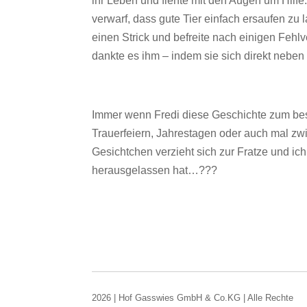
ihr Leben und flehte mit den Augen um Hilfe.
verwarf, dass gute Tier einfach ersaufen zu l
einen Strick und befreite nach einigen Feh
dankte es ihm – indem sie sich direkt neben 
Immer wenn Fredi diese Geschichte zum bes
Trauerfeiern, Jahrestagen oder auch mal zwi
Gesichtchen verzieht sich zur Fratze und ich
herausgelassen hat…???
2026 | Hof Gasswies GmbH & Co.KG | Alle Rechte