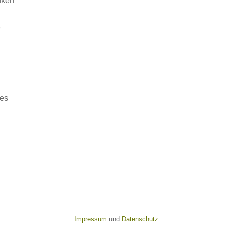
nken
e
bes
Impressum
und
Datenschutz