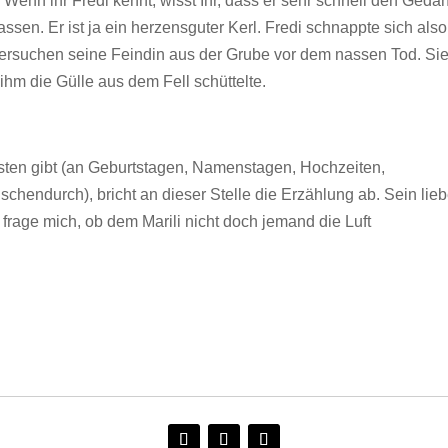
 Wenn ihr Fredi kennt, wisst Ihr, dass er sehr schnell den Geda
assen. Er ist ja ein herzensguter Kerl. Fredi schnappte sich also
lversuchen seine Feindin aus der Grube vor dem nassen Tod. Si
ihm die Gülle aus dem Fell schüttelte.
ten gibt (an Geburtstagen, Namenstagen, Hochzeiten,
schendurch), bricht an dieser Stelle die Erzählung ab. Sein lie
 frage mich, ob dem Marili nicht doch jemand die Luft