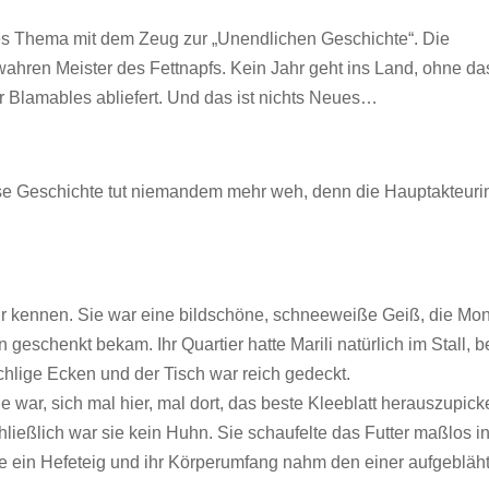
s Thema mit dem Zeug zur „Unendlichen Geschichte“. Die
wahren Meister des Fettnapfs. Kein Jahr geht ins Land, ohne da
 Blamables abliefert. Und das ist nichts Neues…
se Geschichte tut niemandem mehr weh, denn die Hauptakteurin
 mehr kennen. Sie war eine bildschöne, schneeweiße Geiß, die Mon
geschenkt bekam. Ihr Quartier hatte Marili natürlich im Stall, b
hlige Ecken und der Tisch war reich gedeckt.
e war, sich mal hier, mal dort, das beste Kleeblatt herauszupick
hließlich war sie kein Huhn. Sie schaufelte das Futter maßlos i
wie ein Hefeteig und ihr Körperumfang nahm den einer aufgebläh